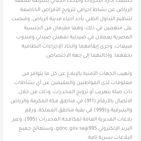
كشفت إدارة التحريات والبحث الجنائي بشرطة منطقة
الرياض عن نشاط إجرامي لترويج الأقراص الخاضعة
لتنظيم التداول الطبي بأحد أحياء مدينة الرياض، وقبضت
على متهمين في ذلك، وهما مقيمان من الجنسية
المصرية يعملان في صيدلية بمهنتي صيدلي ومندوب
مبيعات، وجرى إيقافهما واتخاذ الإجراءات النظامية
بحقهما، وإحالتهما إلى جهة الاختصاص.
وتهيب الجهات الأمنية بالإبلاغ عن كل ما يتوافر من
معلومات لدى المواطنين والمقيمين عن أي نشاطات
ذات صلة بتهريب أو ترويج المخدرات، وذلك من خلال
الاتصال بالأرقام (911) في مناطق مكة المكرمة والرياض
والشرقية و(999) في بقية مناطق المملكة، ورقم
بلاغات المديرية العامة لمكافحة المخدرات (995)، وعبر
البريد الإلكتروني 995@gdnc.gov.sa، وستعالج جميع
البلاغات بسرية تامة.