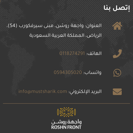
إتصل بنا
العنوان: واجهة روشن، مبنى سيرفكورب (S4)،
الرياض، المملكة العربية السعودية
الهاتف:
0118274291
واتساب:
0594305020
البريد الإلكتروني:
info@mustsharik.com