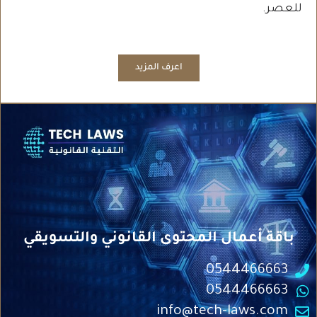
للعصر.
اعرف المزيد
باقة أعمال المحتوى القانوني والتسويقي
0544466663
0544466663
info@tech-laws.com