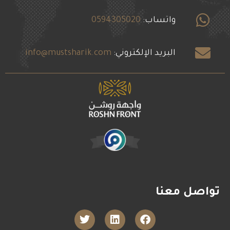
واتساب:
0594305020
البريد الإلكتروني:
info@mustsharik.com
تواصل معنا
T
L
F
w
i
a