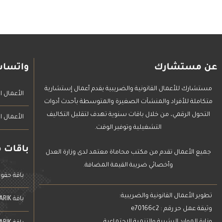
عن مستشارك
واتساب
مستشارك للأعمال القانونية والضريبية يقدم أعمال إستشارية
الأعمال ال
متكاملة للأفراد والمنشآت الصغيرة والمتوسطة بأحدث أدوات
التحول الرقمي، من خلال باقات سنوية تهدف لتقليل التكاليف
الأعمال ا
التشغيلية وتوفير الوقت.
باقات 
جميع الأعمال تقدم من مكتب محاماة معتمد لدى وزارة العدل
وأخصائي ضريبة القيمة المضافة.
باقة حقو
تطوير الأعمال القانونية والضريبية:
باقة MUSTSHARIK للأفراد
وثيقة عمل حر رقم : e70166c2
وزارة الموارد البشرية والتنمية الإجتماعية