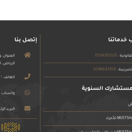
 خدماتنا
إتصل بنا
قانونية :
0594305020
الرياض، ا
لضريبية :
0548643958
الهاتف:
1
مستشارك السنوية
واتساب:
قي
البريد الإ