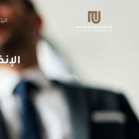
خطي
لى
الر
لمحتوى
الإن