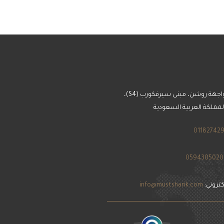
العنوان: واجهة روشن، مبنى سيرفكورب (S4)،
لمملكة العربية السعودية
011827429
0594305020
لكتروني:
info@mustsharik.com