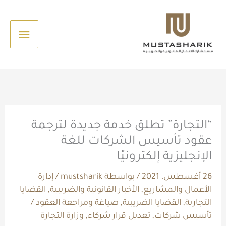
خطي
القائم
لى
الرئيس
لمحتوى
“التجارة” تطلق خدمة جديدة لترجمة
عقود تأسيس الشركات للغة
الإنجليزية إلكترونيًا
26 أغسطس، 2021
/ بواسطة
mustsharik
/
إدارة
الأعمال والمشاريع
,
الأخبار القانونية والضريبية
,
القضايا
التجارية
,
القضايا الضريبية
,
صياغة ومراجعة العقود
/
تأسيس شركات
,
تعديل قرار شركاء
,
وزارة التجارة