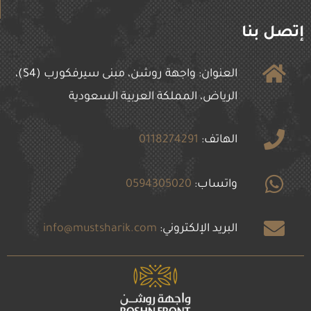
إتصل بنا
العنوان: واجهة روشن، مبنى سيرفكورب (S4)،
الرياض، المملكة العربية السعودية
الهاتف:
0118274291
واتساب:
0594305020
البريد الإلكتروني:
info@mustsharik.com