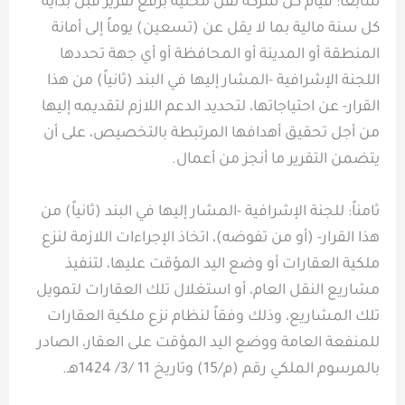
سابعاً: قيام كل شركة نقل محلية برفع تقرير قبل بداية
كل سنة مالية بما لا يقل عن (تسعين) يوماً إلى أمانة
المنطقة أو المدينة أو المحافظة أو أي جهة تحددها
اللجنة الإشرافية -المشار إليها في البند (ثانياً) من هذا
القرار- عن احتياجاتها، لتحديد الدعم اللازم لتقديمه إليها
من أجل تحقيق أهدافها المرتبطة بالتخصيص، على أن
يتضمن التقرير ما أنجز من أعمال.
ثامناً: للجنة الإشرافية -المشار إليها في البند (ثانياً) من
هذا القرار- (أو من تفوضه)، اتخاذ الإجراءات اللازمة لنزع
ملكية العقارات أو وضع اليد المؤقت عليها، لتنفيذ
مشاريع النقل العام، أو استغلال تلك العقارات لتمويل
تلك المشاريع، وذلك وفقاً لنظام نزع ملكية العقارات
للمنفعة العامة ووضع اليد المؤقت على العقار، الصادر
بالمرسوم الملكي رقم (م/15) وتاريخ 11 /3/ 1424هـ.