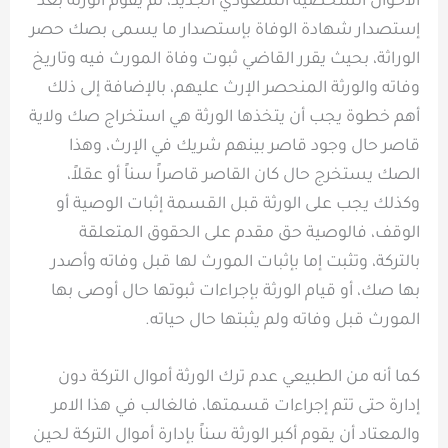
الأحوال الشخصية السعودي الجديد، ثم يقوم الورثة بعد
إستصدار شهادة الوفاة بإستصدار ما يسمى بصك حصر
الوراثة، بحيث يقرر القاضي ثبوت وفاة المورث فيه وتاريخ
وفاته والورثة المنحصر الإرث عليهم، بالإضافة إلى ذلك
أهم خطوة يجب أن يتخذها الورثة هي استخراج صك ولاية
قاصر حال وجود قاصر بينهم شريك في الإرث، وهذا
الصك يستخرج حال كان القاصر قاصراً سناً أو عقلاً،
وكذلك يجب على الورثة قبل القسمة إثبات الوصية أو
الوقف، فالوصية حق مقدم على الحقوق المتعلقة
بالتركة، وتثبت إما بإثبات المورث لها قبل وفاته وأصدر
بها صك، أو قيام الورثة بإجراءات ثبوتها حال أوصى بها
المورث قبل وفاته ولم يثبتها حال حياته.
كما أنه من الطبيعي عدم ترك الورثة أموال التركة دون
إدارة حتى تتم إجراءات قسمتها، فالغالب في هذا الامر
والمعتاد أن يقوم أكبر الورثة سناً بإدارة أموال التركة لحين