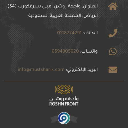
العنوان: واجهة روشن، مبنى سيرفكورب (S4)،
الرياض، المملكة العربية السعودية
الهاتف:
0118274291
واتساب:
0594305020
البريد الإلكتروني:
info@mustsharik.com