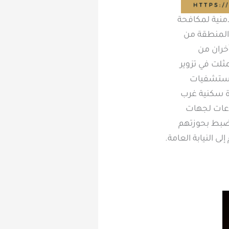
أمنية لمكافحة
 المنطقة من
 وآخران من
مثلت في تزوير
 ومستشفيات
ة سكنية غرب
بوعات لجهات
كما ضبط بحوزتهم
ى النيابة العامة.