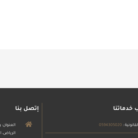
 خدماتنا
إتصل بنا
قانونية :
0594305020
الرياض، ا