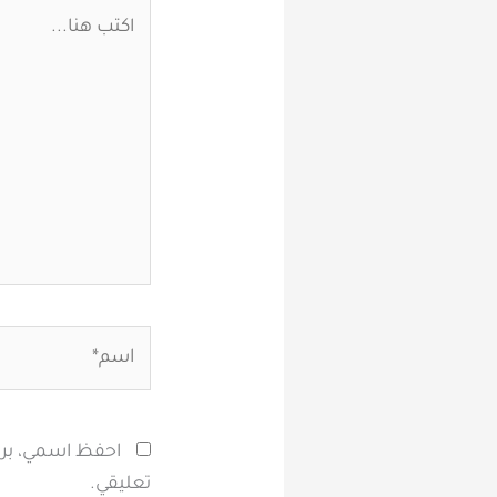
اكتب
هنا...
اسم*
احفظ اسمي، بريد
تعليقي.