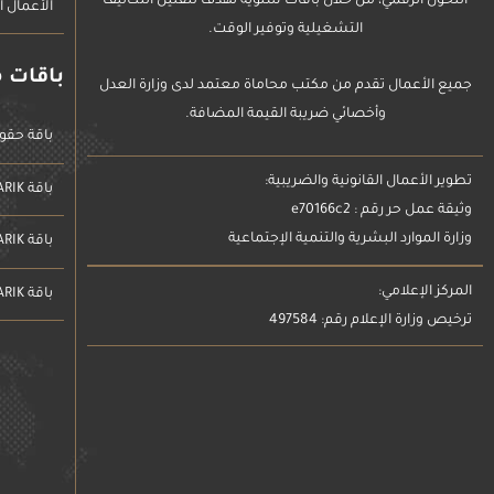
التحول الرقمي، من خلال باقات سنوية تهدف لتقليل التكاليف
الأعمال ا
التشغيلية وتوفير الوقت.
باقات 
جميع الأعمال تقدم من مكتب محاماة معتمد لدى وزارة العدل
وأخصائي ضريبة القيمة المضافة.
باقة حقو
تطوير الأعمال القانونية والضريبية:
باقة MUSTSHARIK للأفراد
وثيقة عمل حر رقم : e70166c2
وزارة الموارد البشرية والتنمية الإجتماعية
باقة MUSTSHARIK للشركات والمؤسسات
المركز الإعلامي:
باقة MUSTSHARIK للشركات والمؤسسات
ترخيص وزارة الإعلام رقم: 497584