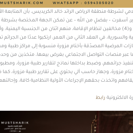
مي لشرطة منطقة الرياض الرائد خالد الكريديس، بأن المتابعة ال
زوير، أسفرت – بفضلٍ من الله – عن تمكن الجهة المختصة بشرطة
القبض على مواطن و(4) مخالفين لنظام الإقامة، منهم اثنان من الجنسية اليمنية،
 والسورية، في العقد الثاني من العمر، ارتكبوا عددًا من الجرائم ت
لإجازات المرضية المصدّقة بأختام مزورة منسوبة إلى مراكز طبية
ها عبر منصات التواصل الاجتماعي بغرض بيعها، متخذين من وحد
لتنفيذ جرائمهم، وضبط بداخلها نماذج لتقارير طبية مزورة، ومط
مية، وعدد (9) أختام مزورة، وجهاز حاسب آلي يحتوي على تقارير طبية مزورة، 
قافهم واتخذت بحقهم الإجراءات الأولية النظامية كافة، وإحالتهم إل
 الالكترونية
رابط