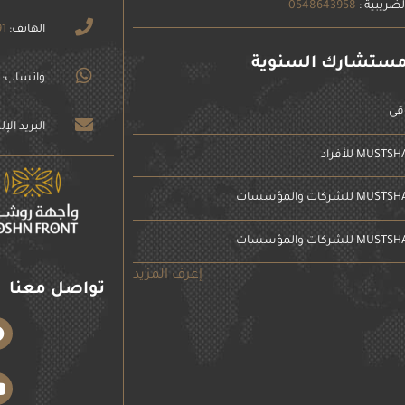
لضريبية :
0548643958
الهاتف:
91
مستشارك السنوية
واتساب:
قي
البريد الإ
إعرف المزيد
تواصل معنا