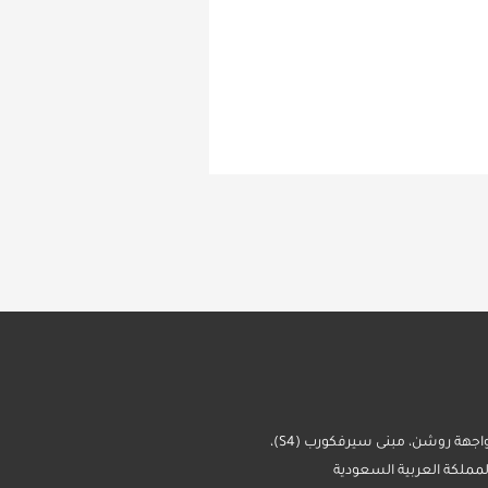
العنوان: واجهة روشن، مبنى سيرفكورب (S4)،
لمملكة العربية السعودية