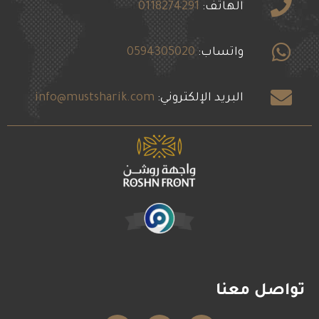
الهاتف:
0118274291
واتساب:
0594305020
البريد الإلكتروني:
info@mustsharik.com
تواصل معنا