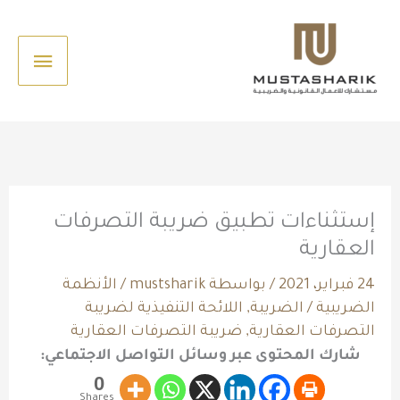
خطي
القائم
لى
الرئيس
لمحتوى
إستثناءات تطبيق ضريبة التصرفات
العقارية
24 فبراير، 2021
/ بواسطة
mustsharik
/
الأنظمة
الضريبية
/
الضريبة
,
اللائحة التنفيذية لضريبة
التصرفات العقارية
,
ضريبة التصرفات العقارية
شارك المحتوى عبر وسائل التواصل الاجتماعي:
0
Shares