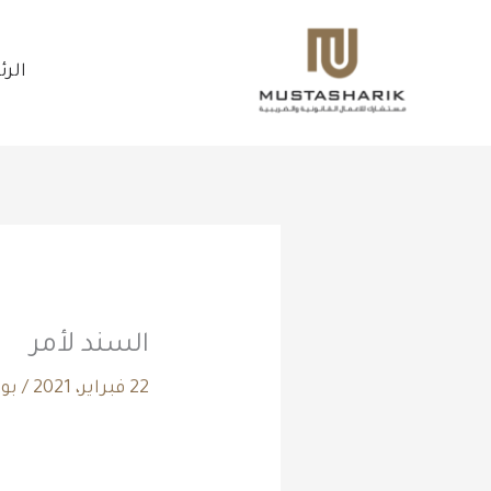
خطي
لى
الر
لمحتوى
السند لأمر
22 فبراير، 2021
/ ب