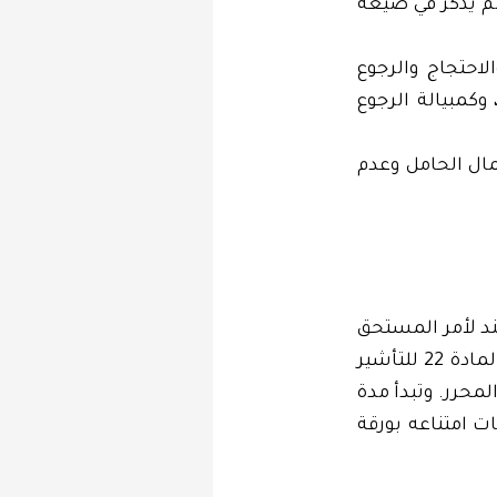
 لم يذكر في صيغة
لاحتجاج والرجوع
وكمبيالة الرجوع
همال الحامل وعدم
سند لأمر المستحق
الوفاء بعد مدة معينة من الاطلاع إلى المحرر في الميعاد المنصوص عليه في المادة 22 للتأشير
لمحرر. وتبدأ مدة
ات امتناعه بورقة