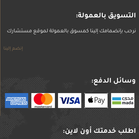
n
k
a
c
u
g
h
b
r
a
e
التسويق بالعمولة:
a
t
m
نرحب بإنضمامك إلينا كمسوق بالعمولة لموقع مستشارك
إنضم إلينا
وسائل الدفع:
اطلب خدمتك أون لاين: