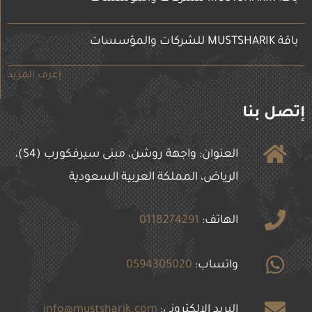
باقة MUSTSHARIK للشركات والمؤسسات
إعرف المزيد
إتصل بنا
العنوان: واجهة روشن، مبنى سيرفكورب (S4)،
الرياض، المملكة العربية السعودية
الهاتف:
0118274291
واتساب:
0594305020
البريد الإلكتروني:
info@mustsharik.com