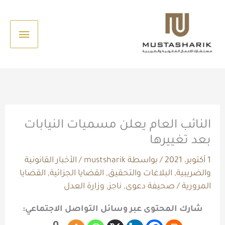
خطي
القائم
لى
الرئيس
لمحتوى
النائب العام يعلن مسميات النيابات
بعد تغييرها
1 أكتوبر، 2021
/ بواسطة
mustsharik
/
الأخبار القانونية
والضريبية
,
البلاغات والتحقيق
,
القضايا الجزائية
,
القضايا
المرورية
/
صحيفة دعوى
,
ناجز
,
وزارة العدل
شارك المحتوى عبر وسائل التواصل الاجتماعي:
0