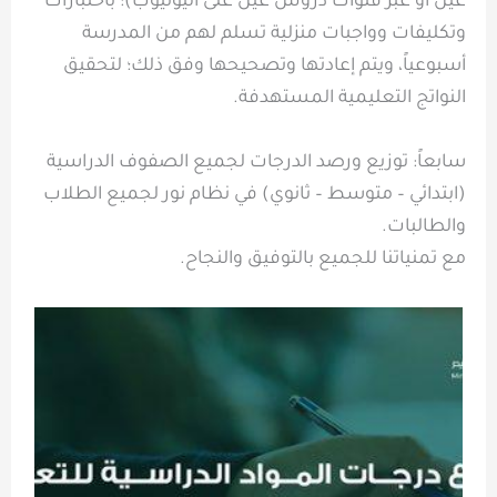
عين أو عبر قنوات دروس عين على اليوتيوب)؛ باختبارات
وتكليفات وواجبات منزلية تسلم لهم من المدرسة
أسبوعياً، ويتم إعادتها وتصحيحها وفق ذلك؛ لتحقيق
النواتج التعليمية المستهدفة.
سابعاً: توزيع ورصد الدرجات لجميع الصفوف الدراسية
(ابتدائي – متوسط – ثانوي) في نظام نور لجميع الطلاب
والطالبات.
مع تمنياتنا للجميع بالتوفيق والنجاح.