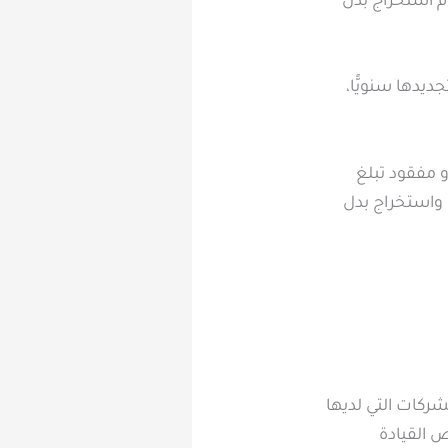
ًّا أما رسوم استخراج بدل
 رخصة قيادة عامة 40 ريالًا وكذلك تجديدها سنويًّا،
ج بدل تالف أو مفقود تبلغ
ّا واستخراج بدل
كات التي لديها
 القيادة