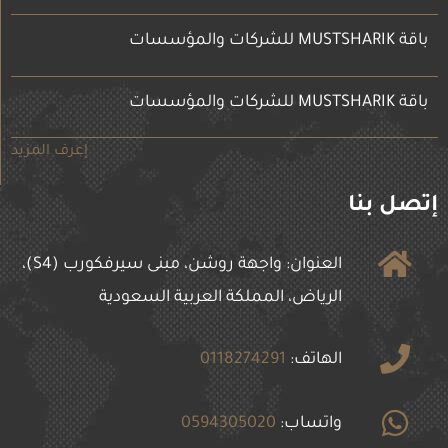
باقة MUSTSHARIK للشركات والمؤسسات
باقة MUSTSHARIK للشركات والمؤسسات
إعرف المزيد
إتصل بنا
العنوان: واجهة روشن، مبنى سيرفكورب (S4)،
الرياض، المملكة العربية السعودية
الهاتف:
0118274291
واتساب:
0594305020