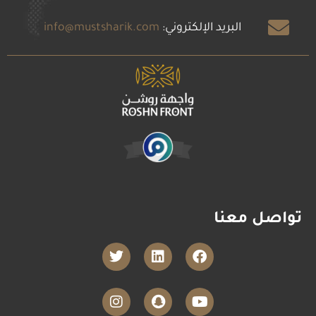
البريد الإلكتروني:
info@mustsharik.com
تواصل معنا
T
L
F
w
i
a
i
n
c
t
k
e
I
S
Y
t
e
b
n
n
o