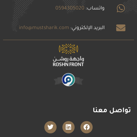
واتساب:
0594305020
البريد الإلكتروني:
info@mustsharik.com
تواصل معنا
T
L
F
w
i
a
i
n
c