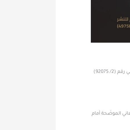
هذه الضوابط معتمدة بموجب قرار محافظ المؤسسة العامة للتدريب التقني والمهني رقم (2/ 92075)
اني الموضَحة أمام