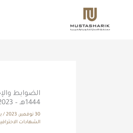
خطي
لى
لمحتوى
الضوابط والإج
1444هـ – 2023م
30 نوفمبر، 2023
/ 
الشهادات الاحترافية