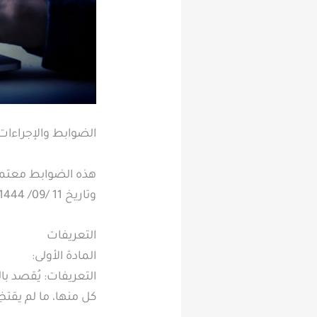
الضوابط والإجراءات للائ
وتاريخ 11 /09/ 1444هــ
التعريفات
المادة الأولى:
التعريفات: يُقصد با
كل منها، ما لم يقت